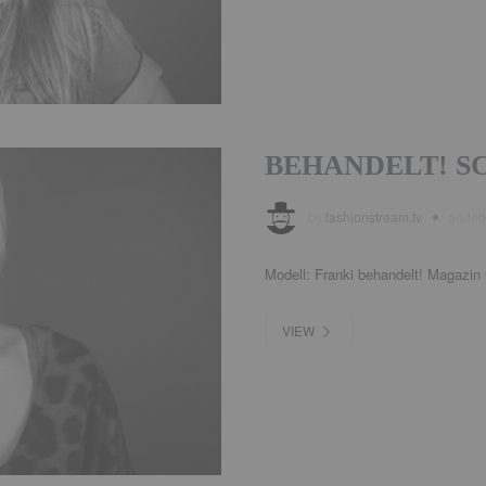
BEHANDELT! SC
by
fashionstream.tv
adde
Modell: Franki behandelt! Magazin 
VIEW