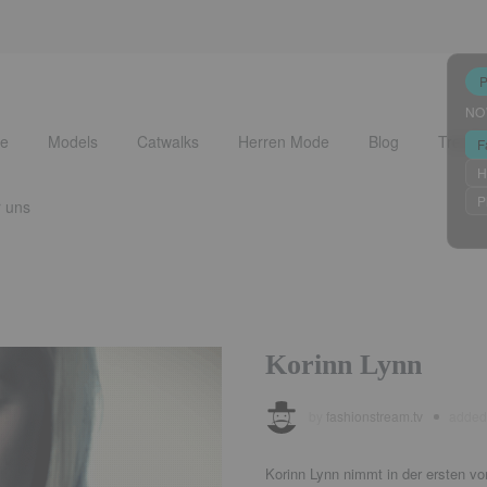
NO
e
Models
Catwalks
Herren Mode
Blog
Trends
F
H
P
 uns
Korinn Lynn
by
fashionstream.tv
adde
Korinn Lynn nimmt in der ersten 