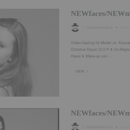
NEWfaces/NEWm
by
fashionstream.tv
adde
Video-Casting für Model Jo. Konzep
Christine Doyon D.O.P & Co-Regis
Haare & Make-up von ...
VIEW
NEWfaces/NEWmo
by
fashionstream.tv
adde