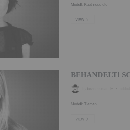
Modell: Kaet-neue die
VIEW
BEHANDELT! S
by
fashionstream.tv
adde
Modell: Tiernan
VIEW