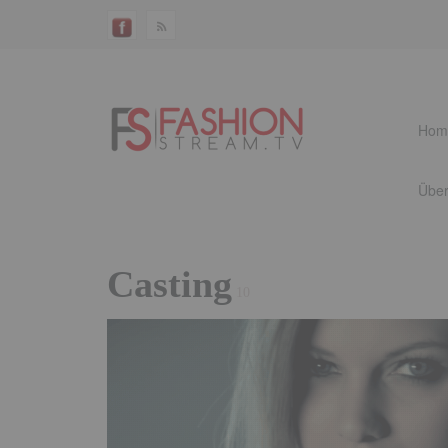
Hom
Über
Casting
10