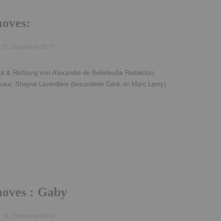
oves:
d
31. Dezember 2010
t & Richtung von Alexandre de Bellefeuille Redaktion:
seur: Shayne Laverdière (besonderer Dank an Marc Lamy)
ves : Gaby
d
19. Dezember 2010