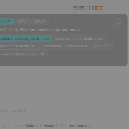
PAUSE
STOP
NEXT
Fashion show background music
W PLAYING:
 & News
ashion show background music
Camera shutter at public event
igh heels in marble hall
Photoshooting camera burst
High heels
hotoshooting camera shutter
Sleep mode
?
d
8. Februar 2016
von vielen neuen Mode- und Beauty-Videos des Teams von