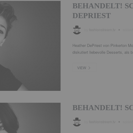
BEHANDELT! S
DEPRIEST
by
fashionstream.tv
adde
Heather DePriest von Pinkerton Mo
diskutiert liebevolle Desserts, als 
VIEW
BEHANDELT! S
by
fashionstream.tv
adde