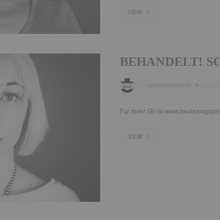
VIEW
BEHANDELT! S
by
fashionstream.tv
adde
Für mehr Go to www.treatsmagazi
VIEW