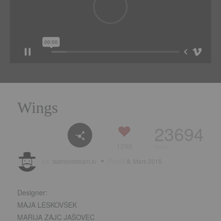
Wings
23694
1298
vues
par
fashionstream.tv
Publié
8. Mars 2016
Designer:
MAJA LESKOVŠEK
MARIJA ZAJC JAŠOVEC