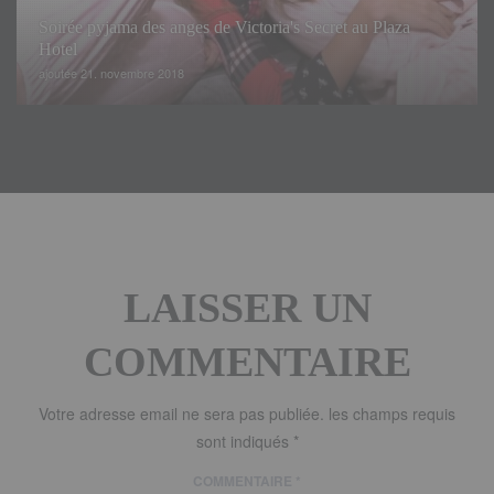
Soirée pyjama des anges de Victoria's Secret au Plaza
Hotel
ajoutée 21. novembre 2018
LAISSER UN
COMMENTAIRE
Votre adresse email ne sera pas publiée.
les champs requis
sont indiqués
*
COMMENTAIRE
*