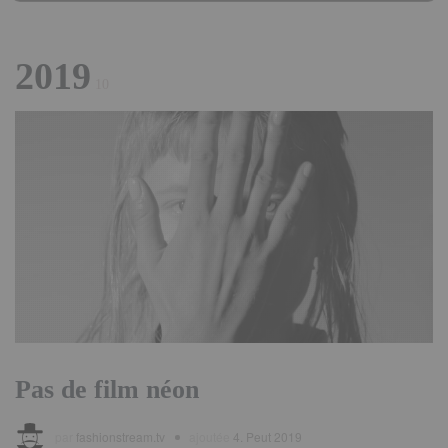
Mode veille
?
2019
10
Pas de film néon
par
fashionstream.tv
ajoutée
4. Peut 2019