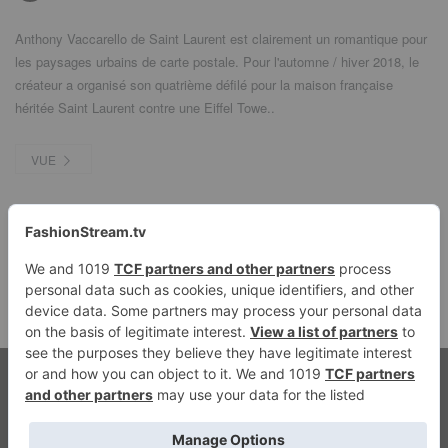
Anthony Vaccarello de Saint Laurent est clairement un romantique pour
les paysages urbains de carte postale. Pour l'automne / hiver 2018, le
créateur a organisé son quatrième défilé pour la maison française
héritée Saint Laurent contre une Eiffel Towe..
VUE
1
2
3
Prochain →