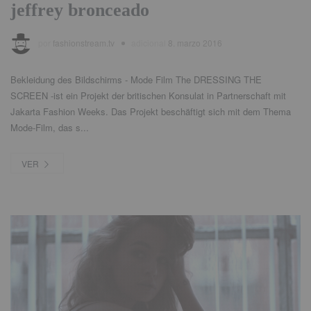
jeffrey bronceado
por
fashionstream.tv
adicional
8. marzo 2016
Bekleidung des Bildschirms
-
Mode Film The DRESSING THE
SCREEN -ist ein Projekt der britischen Konsulat in Partnerschaft mit
Jakarta Fashion Weeks
.
Das Projekt beschäftigt sich mit dem Thema
Mode-Film
,
das s..
.
VER