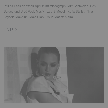
Philips Fashion Week April
2013
Videograph
:
Mimi Antolović
,
Den
Baruca und Uroš Vovk Musik
:
Lara-B Modell
:
Katja Stylist
:
Nina
Jagodic Make up
:
Maja Drab Frisur
:
Matjaž Šiška
VER