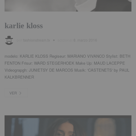
karlie kloss
por
fashionstream.tv
adicional
8. marzo 2016
modelo:
KARLIE KLOSS Regiseur
:
MARIANO VIVANCO Stylist
:
BETH
FENTON Frisur
:
WARD STEGERHOEK Make Up
:
MAUD LACEPPE
Videograpgh
:
JUNIETSY DE MARCOS Musik
:
'CASTENETS' by PAUL
KALKBRENNER
VER