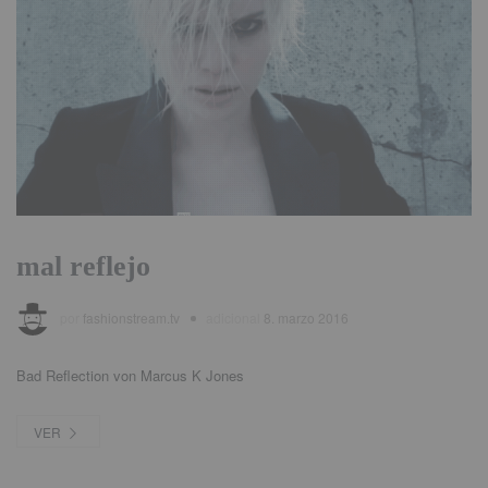
mal reflejo
por
fashionstream.tv
adicional
8. marzo 2016
Bad Reflection von Marcus K Jones
VER