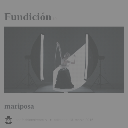
Fundición
10
mariposa
por
fashionstream.tv
adicional
13. marzo 2016