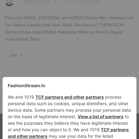
por
fashionstream.tv
adicional
8. marzo 2016
Produzent MUVA
,
ZVEREENE and HIBRID Direktor Mimi Antolović und
Den Baruca Kamera Uroš Vovk Musik Den Baruca
/
THENVISION
Styling Danaja Vegelj Modell Aleksander Make up Romina Regvat
Haare Matjaž Šiška..
.
VER
1
2
próximo →