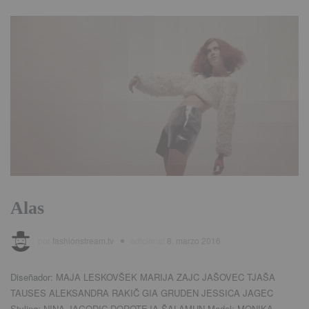
Alas
por
fashionstream.tv
adicional
8. marzo 2016
Diseñador:
MAJA LESKOVŠEK MARIJA ZAJC JAŠOVEC TJAŠA
TAUSES ALEKSANDRA RAKIČ GIA GRUDEN JESSICA JAGEC
Styling
:
NINA JAGODIC DOROTEJA ŠALAMUN Model
:
MONIKA