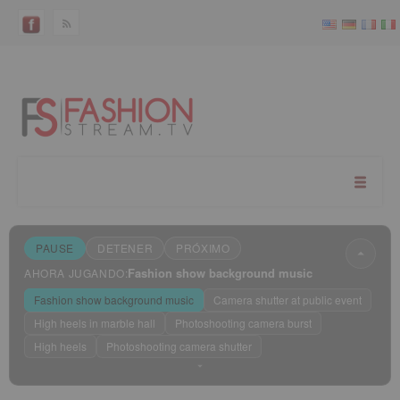
PAUSE
DETENER
PRÓXIMO
Fashion show background music
AHORA JUGANDO:
Fashion show background music
Camera shutter at public event
High heels in marble hall
Photoshooting camera burst
High heels
Photoshooting camera shutter
Modo de suspensión
?