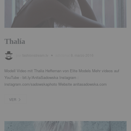
Thalía
por
fashionstream.tv
adicional
8. marzo 2016
Modell Video mit Thalia Heffernan von Elite Models Mehr videos auf
YouTube
-
bit.ly/AnitaSadowska Instagram
:
instagram.com/sadowskaphoto Website anitasadowska.com
VER